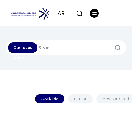
AR
Our focus
paths
Available
Latest
Most Ordered